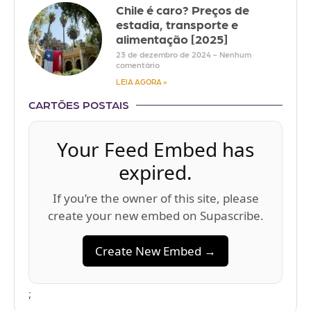
Chile é caro? Preços de
estadia, transporte e
alimentação [2025]
23 de dezembro de 2024
Nenhum
comentário
LEIA AGORA »
CARTÕES POSTAIS
Your Feed Embed has
expired.
If you’re the owner of this site, please
create your new embed on Supascribe.
Create New Embed →
;