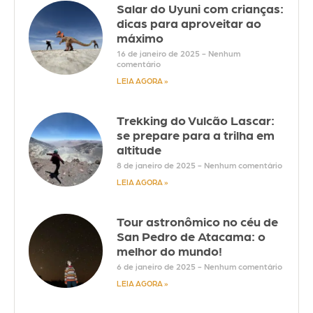
Salar do Uyuni com crianças:
dicas para aproveitar ao
máximo
16 de janeiro de 2025
Nenhum
comentário
LEIA AGORA »
Trekking do Vulcão Lascar:
se prepare para a trilha em
altitude
8 de janeiro de 2025
Nenhum comentário
LEIA AGORA »
Tour astronômico no céu de
San Pedro de Atacama: o
melhor do mundo!
6 de janeiro de 2025
Nenhum comentário
LEIA AGORA »