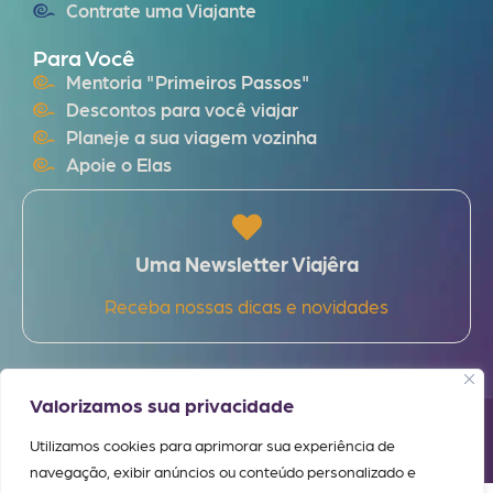
Contrate uma Viajante
Para Você
Mentoria "Primeiros Passos"
Descontos para você viajar
Planeje a sua viagem vozinha
Apoie o Elas
Uma Newsletter Viajêra
Receba nossas dicas e novidades
Valorizamos sua privacidade
Elas Viajam Sozinhas. Todos os Direitos Reservados. 5 de agosto de
2026
Utilizamos cookies para aprimorar sua experiência de
DZign®
navegação, exibir anúncios ou conteúdo personalizado e