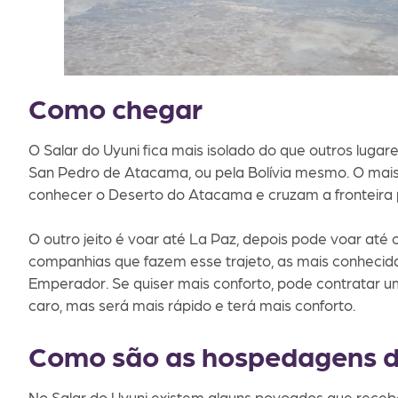
Como chegar
O Salar do Uyuni fica mais isolado do que outros lugares
San Pedro de Atacama, ou pela Bolívia mesmo. O mais 
conhecer o Deserto do Atacama e cruzam a fronteira p
O outro jeito é voar até La Paz, depois pode voar até
companhias que fazem esse trajeto, as mais conhecida
Emperador. Se quiser mais conforto, pode contratar u
caro, mas será mais rápido e terá mais conforto.
Como são as hospedagens do
No Salar do Uyuni existem alguns povoados que recebe