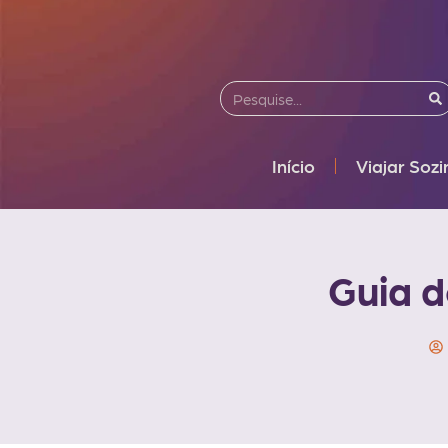
Início
Viajar Soz
Guia d