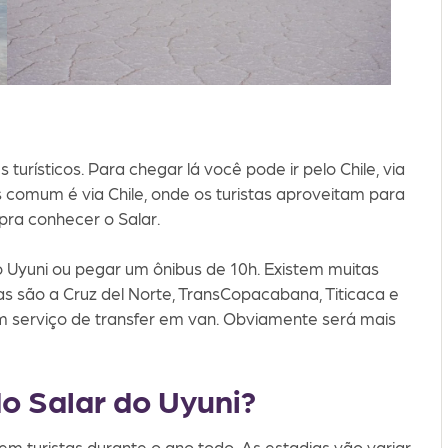
 turísticos. Para chegar lá você pode ir pelo Chile, via
comum é via Chile, onde os turistas aproveitam para
ra conhecer o Salar.
 o Uyuni ou pegar um ônibus de 10h. Existem muitas
s são a Cruz del Norte, TransCopacabana, Titicaca e
m serviço de transfer em van. Obviamente será mais
 Salar do Uyuni?
m turistas durante o ano todo. As estadias vão variar