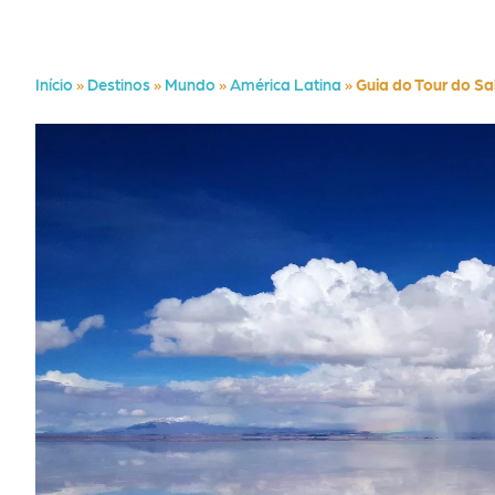
Início
»
Destinos
»
Mundo
»
América Latina
»
Guia do Tour do Sa