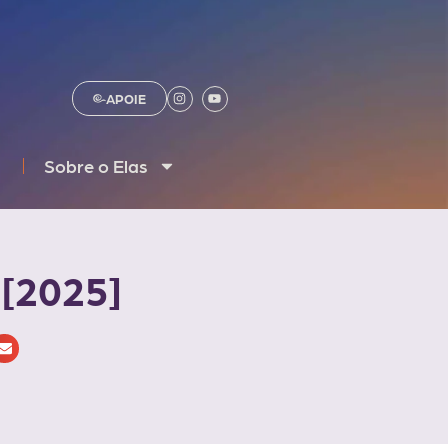
APOIE
Sobre o Elas
 [2025]