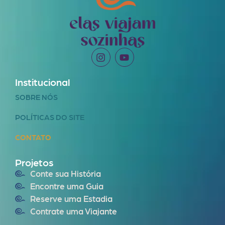
Institucional
SOBRE NÓS
POLÍTICAS DO SITE
CONTATO
Projetos
Conte sua História
Encontre uma Guia
Reserve uma Estadia
Contrate uma Viajante