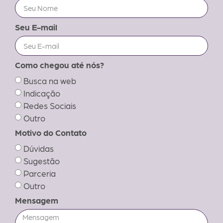
Seu E-mail
Como chegou até nós?
Busca na web
Indicação
Redes Sociais
Outro
Motivo do Contato
Dúvidas
Sugestão
Parceria
Outro
Mensagem