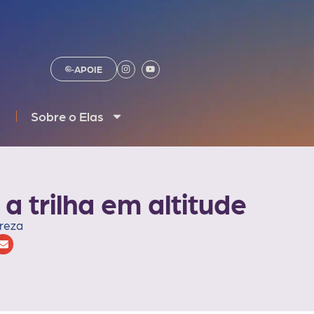
APOIE
Sobre o Elas
a trilha em altitude
reza