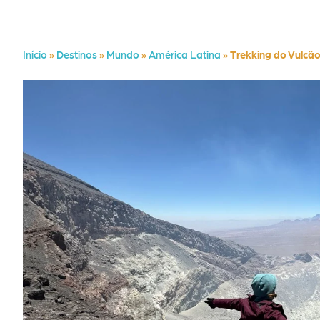
Início
»
Destinos
»
Mundo
»
América Latina
»
Trekking do Vulcão 