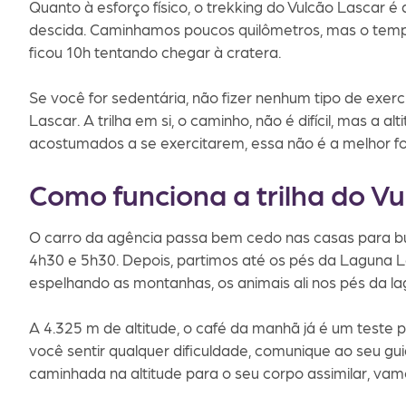
Quanto à esforço físico, o trekking do Vulcão Lascar 
descida. Caminhamos poucos quilômetros, mas o tempo 
ficou 10h tentando chegar à cratera.
Se você for sedentária, não fizer nenhum tipo de exercí
Lascar. A trilha em si, o caminho, não é difícil, mas a a
acostumados a se exercitarem, essa não é a melhor fo
Como funciona a trilha do V
O carro da agência passa bem cedo nas casas para bu
4h30 e 5h30. Depois, partimos até os pés da Laguna L
espelhando as montanhas, os animais ali nos pés da la
A 4.325 m de altitude, o café da manhã já é um teste p
você sentir qualquer dificuldade, comunique ao seu 
caminhada na altitude para o seu corpo assimilar, vam