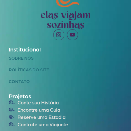
Institucional
SOBRE NÓS
POLÍTICAS DO SITE
CONTATO
Projetos
Conte sua História
Encontre uma Guia
Reserve uma Estadia
Contrate uma Viajante