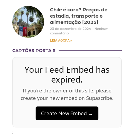
Chile é caro? Preços de
estadia, transporte e
alimentação [2025]
23 de dezembro de 2024
Nenhum
comentário
LEIA AGORA »
CARTÕES POSTAIS
Your Feed Embed has
expired.
If you’re the owner of this site, please
create your new embed on Supascribe.
Create New Embed →
;