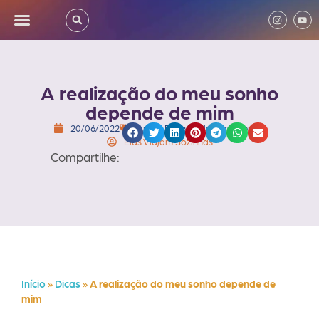
A realização do meu sonho
depende de mim
20/06/2022
Amor
,
Dicas
,
Relacionamentos
Elas Viajam Sozinhas
Compartilhe:
Início
»
Dicas
»
A realização do meu sonho depende de
mim