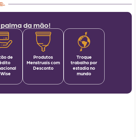
 palma da mão!
tão de
Produtos
Troque
édito
Menstruais com
trabalho por
nacional
Desconto
estadia no
 Wise
mundo