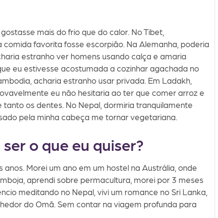
gostasse mais do frio que do calor. No Tibet,
ha comida favorita fosse escorpião. Na Alemanha, poderia
 acharia estranho ver homens usando calça e amaria
 que eu estivesse acostumada a cozinhar agachada no
ambodia, acharia estranho usar privada. Em Ladakh,
ovavelmente eu não hesitaria ao ter que comer arroz e
e tanto os dentes. No Nepal, dormiria tranquilamente
sado pela minha cabeça me tornar vegetariana.
ser o que eu quiser?
os anos. Morei um ano em um hostel na Austrália, onde
 Camboja, aprendi sobre permacultura, morei por 3 meses
ilêncio meditando no Nepal, vivi um romance no Sri Lanka,
lhedor do Omã.⁣ Sem contar na viagem profunda para