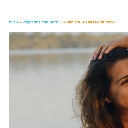
Início
»
viajar sozinha pará
»
Quem sou eu nesse mundo?