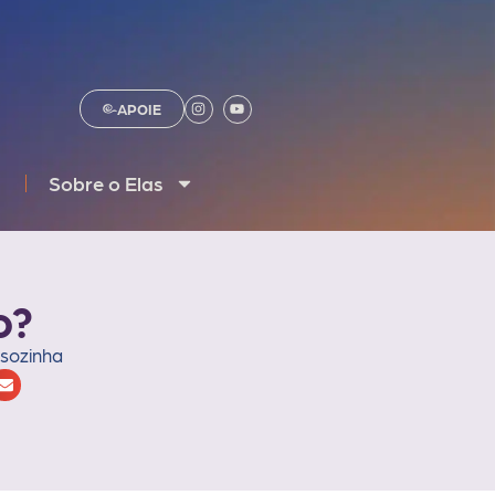
APOIE
Sobre o Elas
o?
 sozinha