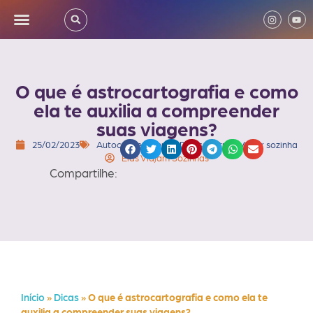
O que é astrocartografia e como
ela te auxilia a compreender
suas viagens?
25/02/2023
Autoconhecimento
,
Dicas
,
Outros
,
Viajar sozinha
Elas Viajam Sozinhas
Compartilhe:
Início
»
Dicas
»
O que é astrocartografia e como ela te
auxilia a compreender suas viagens?