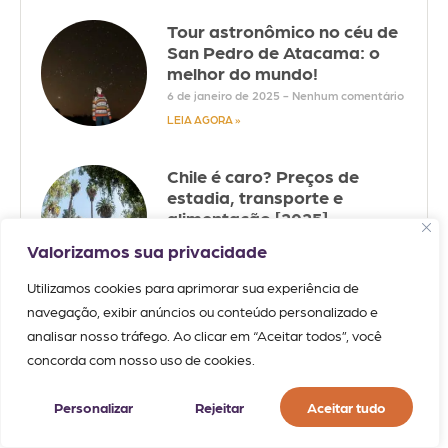
Tour astronômico no céu de
San Pedro de Atacama: o
melhor do mundo!
6 de janeiro de 2025
Nenhum comentário
LEIA AGORA »
Chile é caro? Preços de
estadia, transporte e
alimentação [2025]
23 de dezembro de 2024
Nenhum
Valorizamos sua privacidade
comentário
LEIA AGORA »
Utilizamos cookies para aprimorar sua experiência de
navegação, exibir anúncios ou conteúdo personalizado e
CARTÕES POSTAIS
analisar nosso tráfego. Ao clicar em “Aceitar todos”, você
concorda com nosso uso de cookies.
Your Feed Embed has
expired.
Personalizar
Rejeitar
Aceitar tudo
If you’re the owner of this site, please