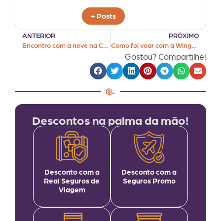
+ Posts
ANTERIOR
PRÓXIMO
Encontro com a neve na Cordilheira dos Andes
Como foi voar com a Wingo? [2023]
Gostou? Compartilhe!
Descontos na palma da mão!
Desconto com a
Desconto com a
Real Seguros de
Seguros Promo
Viagem