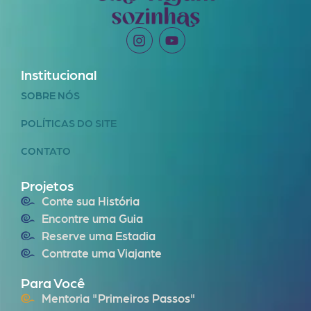
Institucional
SOBRE NÓS
POLÍTICAS DO SITE
CONTATO
Projetos
Conte sua História
Encontre uma Guia
Reserve uma Estadia
Contrate uma Viajante
Para Você
Mentoria "Primeiros Passos"