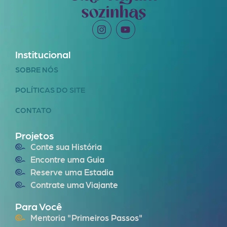
Institucional
SOBRE NÓS
POLÍTICAS DO SITE
CONTATO
Projetos
Conte sua História
Encontre uma Guia
Reserve uma Estadia
Contrate uma Viajante
Para Você
Mentoria "Primeiros Passos"