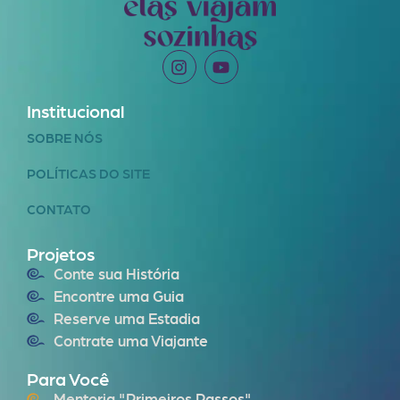
Institucional
SOBRE NÓS
POLÍTICAS DO SITE
CONTATO
Projetos
Conte sua História
Encontre uma Guia
Reserve uma Estadia
Contrate uma Viajante
Para Você
Mentoria "Primeiros Passos"