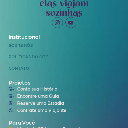
Institucional
SOBRE NÓS
POLÍTICAS DO SITE
CONTATO
Projetos
Conte sua História
Encontre uma Guia
Reserve uma Estadia
Contrate uma Viajante
Para Você