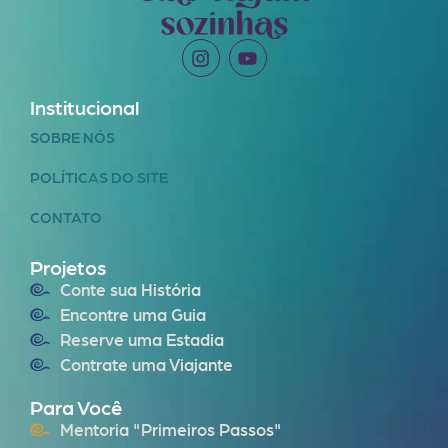
Institucional
SOBRE NÓS
POLÍTICAS DO SITE
CONTATO
Projetos
Conte sua História
Encontre uma Guia
Reserve uma Estadia
Contrate uma Viajante
Para Você
Mentoria "Primeiros Passos"