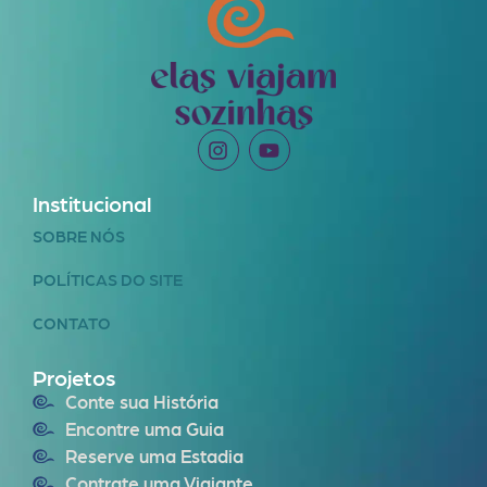
Institucional
SOBRE NÓS
POLÍTICAS DO SITE
CONTATO
Projetos
Conte sua História
Encontre uma Guia
Reserve uma Estadia
Contrate uma Viajante