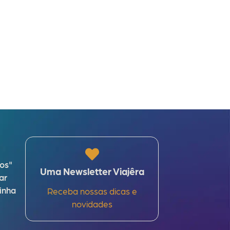
sos"
Uma Newsletter Viajêra
ar
inha
Receba nossas dicas e
novidades